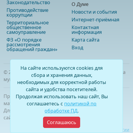
Законодательство
О Думе
Противодействие
Новости и события
коррупции
Интернет-приёмная
Территориальное
общественное
Контактная
самоуправление
информация
ФЗ «О порядке
Карта сайта
рассмотрения
Вход
обращений граждан»
На сайте используются cookies для
©
2026
. Официальный сайт Думы городского округа
сбора и хранения данных,
муниципального образования «город Саянск»
необходимых для корректной работы
сайта и удобства посетителей.
При полном или частичном использовании
Продолжая использовать наш сайт, Вы
материалов ссылка на сайт обязательна.
соглашаетесь с
политикой по
Для сетевых изданий обязательна гиперссылка на
обработке ПД
.
сайт –
www.dumasayansk.ru
Соглашаюсь
Разработка сайта:
Виртуальные технологии