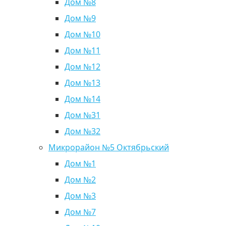
Дом №8
Дом №9
Дом №10
Дом №11
Дом №12
Дом №13
Дом №14
Дом №31
Дом №32
Микрорайон №5 Октябрьский
Дом №1
Дом №2
Дом №3
Дом №7