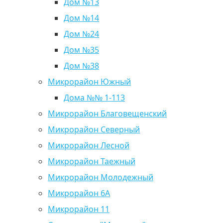
Дом №13
Дом №14
Дом №24
Дом №35
Дом №38
Микрорайон Южный
Дома №№ 1-113
Микрорайон Благовещенский
Микрорайон Северный
Микрорайон Лесной
Микрорайон Таежный
Микрорайон Молодежный
Микрорайон 6А
Микрорайон 11