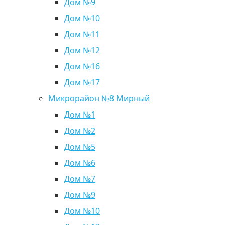
Дом №9
Дом №10
Дом №11
Дом №12
Дом №16
Дом №17
Микрорайон №8 Мирный
Дом №1
Дом №2
Дом №5
Дом №6
Дом №7
Дом №9
Дом №10