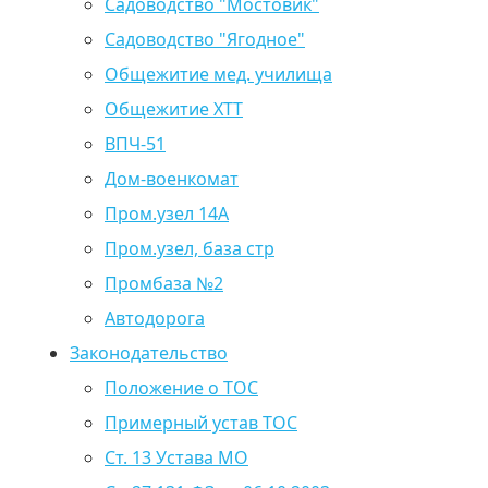
Садоводство "Мостовик"
Садоводство "Ягодное"
Общежитие мед. училища
Общежитие ХТТ
ВПЧ-51
Дом-военкомат
Пром.узел 14А
Пром.узел, база стр
Промбаза №2
Автодорога
Законодательство
Положение о ТОС
Примерный устав ТОС
Ст. 13 Устава МО