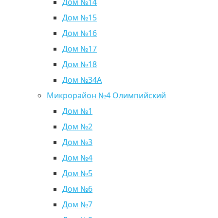
Дом №14
Дом №15
Дом №16
Дом №17
Дом №18
Дом №34А
Микрорайон №4 Олимпийский
Дом №1
Дом №2
Дом №3
Дом №4
Дом №5
Дом №6
Дом №7