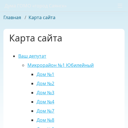
Дума ГОМО «город Саянск»
Главная
/
Карта сайта
Карта сайта
Ваш депутат
Микрорайон №1 Юбилейный
Дом №1
Дом №2
Дом №3
Дом №4
Дом №7
Дом №8