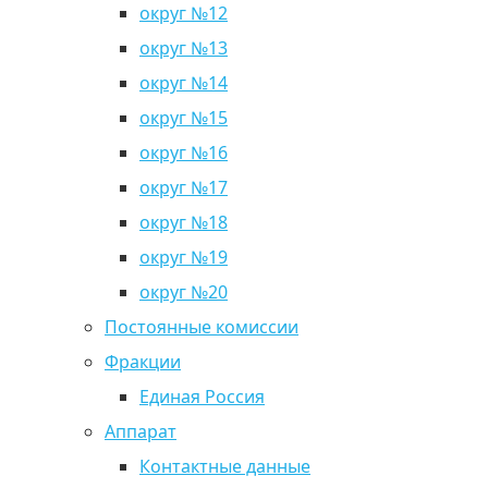
округ №12
округ №13
округ №14
округ №15
округ №16
округ №17
округ №18
округ №19
округ №20
Постоянные комиссии
Фракции
Единая Россия
Аппарат
Контактные данные