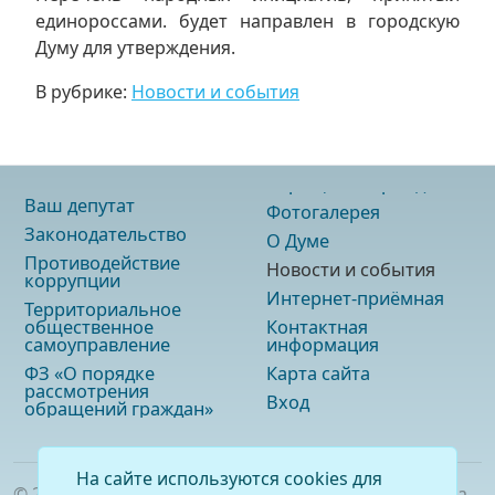
единороссами. будет направлен в городскую
Думу для утверждения.
В рубрике:
Новости и события
Ваш депутат
Фотогалерея
Законодательство
О Думе
Противодействие
Новости и события
коррупции
Интернет-приёмная
Территориальное
общественное
Контактная
самоуправление
информация
ФЗ «О порядке
Карта сайта
рассмотрения
Вход
обращений граждан»
На сайте используются cookies для
©
2026
. Официальный сайт Думы городского округа