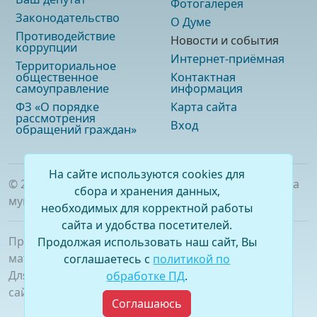
Фотогалерея
Законодательство
О Думе
Противодействие
Новости и события
коррупции
Интернет-приёмная
Территориальное
общественное
Контактная
самоуправление
информация
ФЗ «О порядке
Карта сайта
рассмотрения
Вход
обращений граждан»
На сайте используются cookies для
©
2026
. Официальный сайт Думы городского округа
сбора и хранения данных,
муниципального образования «город Саянск»
необходимых для корректной работы
сайта и удобства посетителей.
При полном или частичном использовании
Продолжая использовать наш сайт, Вы
материалов ссылка на сайт обязательна.
соглашаетесь с
политикой по
Для сетевых изданий обязательна гиперссылка на
обработке ПД
.
сайт –
www.dumasayansk.ru
Соглашаюсь