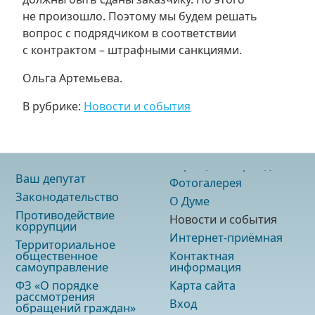
не произошло. Поэтому мы будем решать
вопрос с подрядчиком в соответствии
с контрактом – штрафными санкциями.
Ольга Артемьева.
В рубрике:
Новости и события
Ваш депутат
Фотогалерея
Законодательство
О Думе
Противодействие
Новости и события
коррупции
Интернет-приёмная
Территориальное
общественное
Контактная
самоуправление
информация
ФЗ «О порядке
Карта сайта
рассмотрения
Вход
обращений граждан»