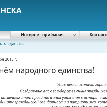
ЯНСКА
я
Интернет-приёмная
Контак
Политика обработки персональных
ого единства!
данных
ря 2013 г.
нём народного единства!
Уважаемые жители города
Поздравляю вас с государственным праздником
 отмечаем этот праздник в знак уважения к историческо
дициям гражданской солидарности и патриотизма, кот
и укрепить российскую госуда