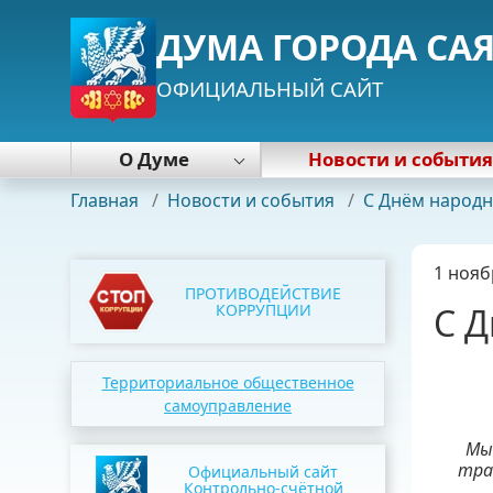
ДУМА ГОРОДА СА
ОФИЦИАЛЬНЫЙ САЙТ
О Думе
Новости и событи
Деятельность Думы
Главная
/
Новости и события
/
С Днём народн
Работа с избирателями
Нормативные правовые акты
1 нояб
Почетная грамота Думы
ПРОТИВОДЕЙСТВИЕ
Председатель Думы
КОРРУПЦИИ
С Д
Депутаты
Постоянные комиссии
Территориальное общественное
Фракции
самоуправление
Аппарат
Мы
тра
Официальный сайт
Контрольно-счётной