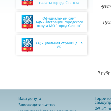
палаты города Саянска
Чувст
Официальный сайт
Администрации городского
Пус
округа МО "город Саянск"
Официальная страница в
VK
В рубр
Ваш депутат
Террито
самоупр
Законодательство
ФЗ «О п