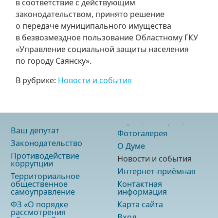
в соответствие с действующим
законодательством, принято решение
о передаче муниципального имущества
в безвозмездное пользование Областному ГКУ
«Управление социальной защиты населения
по городу Саянску».
В рубрике:
Новости и события
Ваш депутат
Фотогалерея
Законодательство
О Думе
Противодействие
Новости и события
коррупции
Интернет-приёмная
Территориальное
общественное
Контактная
самоуправление
информация
ФЗ «О порядке
Карта сайта
рассмотрения
Вход