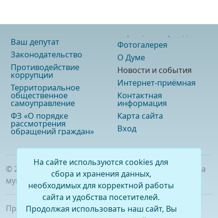
Ваш депутат
Фотогалерея
Законодательство
О Думе
Противодействие
Новости и события
коррупции
Интернет-приёмная
Территориальное
общественное
Контактная
самоуправление
информация
ФЗ «О порядке
Карта сайта
рассмотрения
Вход
обращений граждан»
На сайте используются cookies для
©
2026
. Официальный сайт Думы городского округа
сбора и хранения данных,
муниципального образования «город Саянск»
необходимых для корректной работы
сайта и удобства посетителей.
При полном или частичном использовании
Продолжая использовать наш сайт, Вы