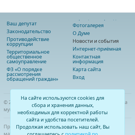
Ваш депутат
Фотогалерея
Законодательство
О Думе
Противодействие
Новости и события
коррупции
Интернет-приёмная
Территориальное
общественное
Контактная
самоуправление
информация
ФЗ «О порядке
Карта сайта
рассмотрения
Вход
обращений граждан»
На сайте используются cookies для
©
2026
. Официальный сайт Думы городского округа
сбора и хранения данных,
муниципального образования «город Саянск»
необходимых для корректной работы
сайта и удобства посетителей.
При полном или частичном использовании
Продолжая использовать наш сайт, Вы
материалов ссылка на сайт обязательна.
соглашаетесь с
политикой по