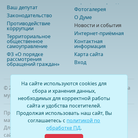
Ваш депутат
Фотогалерея
Законодательство
О Думе
Противодействие
Новости и события
коррупции
Интернет-приёмная
Территориальное
общественное
Контактная
самоуправление
информация
ФЗ «О порядке
Карта сайта
рассмотрения
Вход
обращений граждан»
На сайте используются cookies для
©
2026
. Официальный сайт Думы городского округа
сбора и хранения данных,
муниципального образования «город Саянск»
необходимых для корректной работы
сайта и удобства посетителей.
При полном или частичном использовании
Продолжая использовать наш сайт, Вы
материалов ссылка на сайт обязательна.
соглашаетесь с
политикой по
Для сетевых изданий обязательна гиперссылка на
обработке ПД
.
сайт –
www.dumasayansk.ru