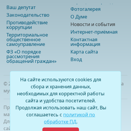
Ваш депутат
Фотогалерея
Законодательство
О Думе
Противодействие
Новости и события
коррупции
Интернет-приёмная
Территориальное
общественное
Контактная
самоуправление
информация
ФЗ «О порядке
Карта сайта
рассмотрения
Вход
обращений граждан»
На сайте используются cookies для
©
2026
. Официальный сайт Думы городского округа
сбора и хранения данных,
муниципального образования «город Саянск»
необходимых для корректной работы
сайта и удобства посетителей.
При полном или частичном использовании
Продолжая использовать наш сайт, Вы
материалов ссылка на сайт обязательна.
соглашаетесь с
политикой по
Для сетевых изданий обязательна гиперссылка на
обработке ПД
.
сайт –
www.dumasayansk.ru