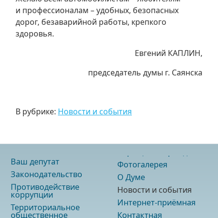
и профессионалам – удобных, безопасных
дорог, безаварийной работы, крепкого
здоровья.
Евгений КАПЛИН,
председатель думы г. Саянска
В рубрике:
Новости и события
Ваш депутат
Фотогалерея
Законодательство
О Думе
Противодействие
Новости и события
коррупции
Интернет-приёмная
Территориальное
общественное
Контактная