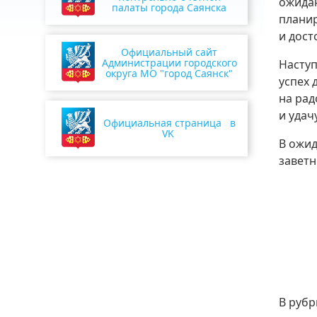
ожидан
палаты города Саянска
планир
и дост
Официальный сайт
Администрации городского
Наступ
округа МО "город Саянск"
успех 
на рад
и удач
Официальная страница в
VK
В ожи
заветн
В рубр