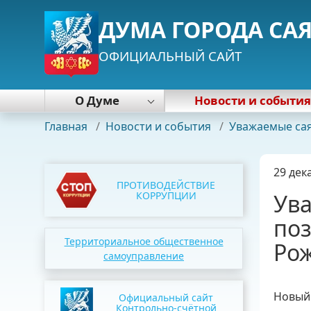
ДУМА ГОРОДА СА
ОФИЦИАЛЬНЫЙ САЙТ
О Думе
Новости и событи
Деятельность Думы
Главная
/
Новости и события
/
Уважаемые сая
Работа с избирателями
Нормативные правовые акты
29 дек
Почетная грамота Думы
ПРОТИВОДЕЙСТВИЕ
Председатель Думы
КОРРУПЦИИ
Ув
Депутаты
по
Постоянные комиссии
Территориальное общественное
Рож
Фракции
самоуправление
Аппарат
Новый 
Официальный сайт
Контрольно-счётной