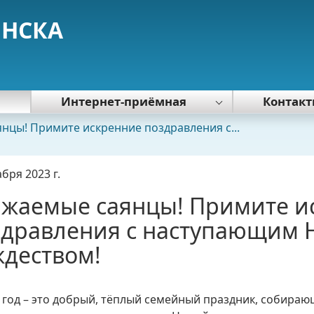
ЯНСКА
я
Интернет-приёмная
Контак
Политика обработки персональных
нцы! Примите искренние поздравления с...
данных
абря 2023 г.
ажаемые саянцы! Примите и
здравления с наступающим 
деством!
год – это добрый, тёплый семейный праздник, собираю