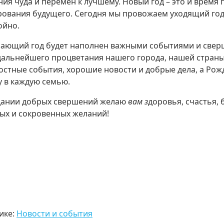
ия чуда и перемен к лучшему. Новый год – это и время
ования будущего. Сегодня мы провожаем уходящий год 
ойно.
ающий год будет наполнен важными событиями и сверше
дальнейшего процветания нашего города, нашей страны
остные события, хорошие новости и добрые дела, а Рож
у в каждую семью.
дании добрых свершений желаю
вам з
доровья, счастья,
ых и сокровенных желаний!
ике:
Новости и события