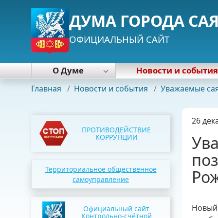
ДУМА ГОРОДА СА
ОФИЦИАЛЬНЫЙ САЙТ
О Думе
Новости и событи
Деятельность Думы
Главная
/
Новости и события
/
Уважаемые сая
Работа с избирателями
Нормативные правовые акты
26 дек
Почетная грамота Думы
ПРОТИВОДЕЙСТВИЕ
Председатель Думы
КОРРУПЦИИ
Ува
Депутаты
по
Постоянные комиссии
Территориальное общественное
Рож
Фракции
самоуправление
Аппарат
Новый 
Официальный сайт
Контрольно-счётной