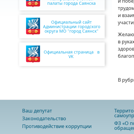
и побе
палаты города Саянска
трудом
и взаи
Официальный сайт
участи
Администрации городского
округа МО "город Саянск"
Желаю 
в рука
здоров
Официальная страница в
благоп
VK
В рубр
Ваш депутат
Террито
самоупр
Законодательство
ФЗ «О п
Противодействие коррупции
обращен