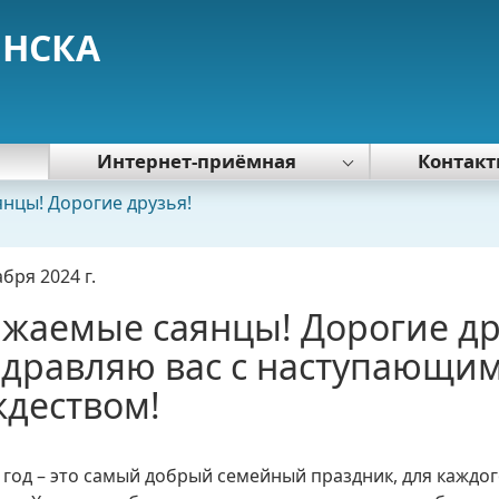
ЯНСКА
я
Интернет-приёмная
Контак
Политика обработки персональных
нцы! Дорогие друзья!
данных
абря 2024 г.
жаемые саянцы! Дорогие др
здравляю вас с наступающи
деством!
год – это самый добрый семейный праздник, для каждог