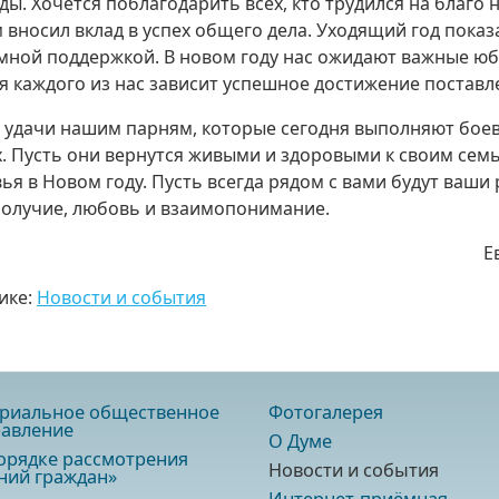
ды. Хочется поблагодарить всех, кто трудился на благо
 вносил вклад в успех общего дела. Уходящий год пока
мной поддержкой. В новом году нас ожидают важные юб
я каждого из нас зависит успешное достижение поставл
удачи нашим парням, которые сегодня выполняют боев
х. Пусть они вернутся живыми и здоровыми к своим сем
ья в Новом году. Пусть всегда рядом с вами будут ваши 
олучие, любовь и взаимопонимание.
Е
ике:
Новости и события
риальное общественное
Фотогалерея
авление
О Думе
орядке рассмотрения
Новости и события
ий граждан»