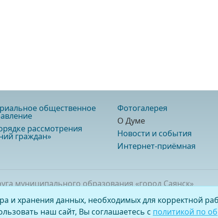
риальное общественное
Фотогалерея
авление
О Думе
орядке рассмотрения
Новости и события
ий граждан»
Интернет-приёмная
руга муниципального образования «город Саянск»
ора и хранения данных, необходимых для корректной раб
риалов ссылка на сайт обязательна.
льзовать наш сайт, Вы соглашаетесь с
политикой по о