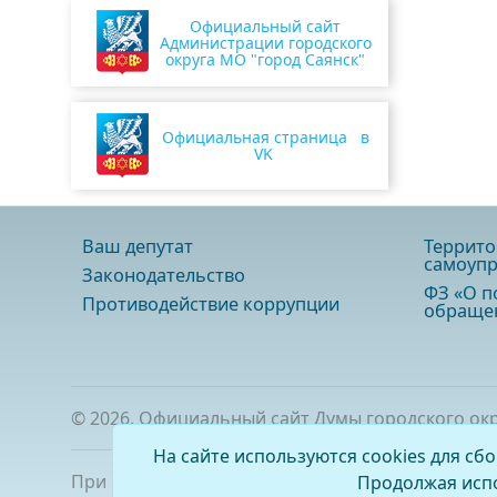
Официальный сайт
Администрации городского
округа МО "город Саянск"
Официальная страница в
VK
Ваш депутат
Террито
самоупр
Законодательство
ФЗ «О п
Противодействие коррупции
обращен
©
2026
. Официальный сайт Думы городского ок
На сайте используются cookies для сб
При полном или частичном использовании мате
Продолжая испо