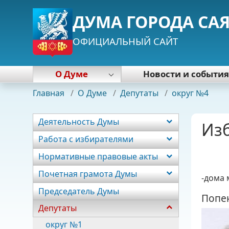
ДУМА ГОРОДА СА
ОФИЦИАЛЬНЫЙ САЙТ
О Думе
Новости и событи
Деятельность Думы
Главная
/
О Думе
/
Депутаты
/
округ №4
Работа с избирателями
Нормативные правовые акты
Деятельность Думы
Из
Почетная грамота Думы
Работа с избирателями
Председатель Думы
Нормативные правовые акты
Депутаты
Постоянные комиссии
Почетная грамота Думы
-дома 
Фракции
Председатель Думы
Попе
Аппарат
Депутаты
округ №1