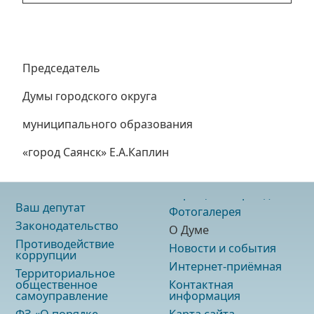
Председатель
Думы городского округа
муниципального образования
«город Саянск» Е.А.Каплин
Ваш депутат
Фотогалерея
Законодательство
О Думе
Противодействие
Новости и события
коррупции
Интернет-приёмная
Территориальное
общественное
Контактная
самоуправление
информация