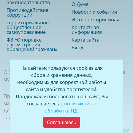
Законодательство
О Думе
Противодействие
Новости и события
коррупции
Интернет-приёмная
Территориальное
общественное
Контактная
самоуправление
информация
ФЗ «О порядке
Карта сайта
рассмотрения
Вход
обращений граждан»
На сайте используются cookies для
©
2026
. Официальный сайт Думы городского округа
сбора и хранения данных,
муниципального образования «город Саянск»
необходимых для корректной работы
сайта и удобства посетителей.
При полном или частичном использовании
Продолжая использовать наш сайт, Вы
материалов ссылка на сайт обязательна.
соглашаетесь с
политикой по
Для сетевых изданий обязательна гиперссылка на
обработке ПД
.
сайт –
www.dumasayansk.ru
Соглашаюсь
Разработка сайта:
Виртуальные технологии