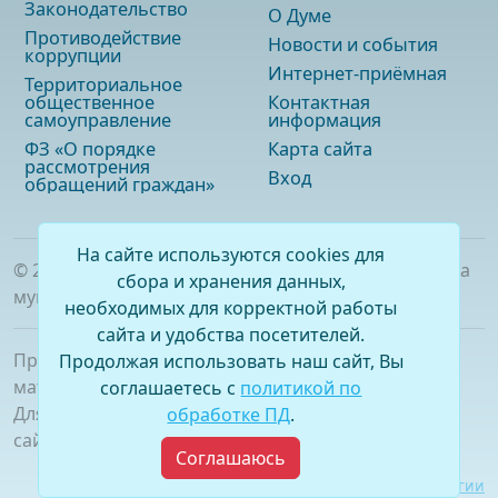
Законодательство
О Думе
Противодействие
Новости и события
коррупции
Интернет-приёмная
Территориальное
общественное
Контактная
самоуправление
информация
ФЗ «О порядке
Карта сайта
рассмотрения
Вход
обращений граждан»
На сайте используются cookies для
©
2026
. Официальный сайт Думы городского округа
сбора и хранения данных,
муниципального образования «город Саянск»
необходимых для корректной работы
сайта и удобства посетителей.
При полном или частичном использовании
Продолжая использовать наш сайт, Вы
материалов ссылка на сайт обязательна.
соглашаетесь с
политикой по
Для сетевых изданий обязательна гиперссылка на
обработке ПД
.
сайт –
www.dumasayansk.ru
Соглашаюсь
Разработка сайта:
Виртуальные технологии