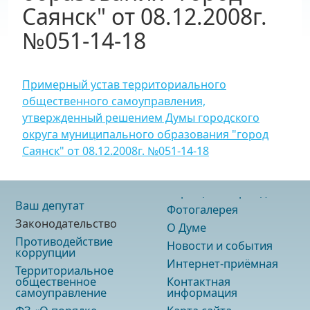
Саянск" от 08.12.2008г.
№051-14-18
Примерный устав территориального
общественного самоуправления,
утвержденный решением Думы городского
округа муниципального образования "город
Саянск" от 08.12.2008г. №051-14-18
Ваш депутат
Фотогалерея
Законодательство
О Думе
Противодействие
Новости и события
коррупции
Интернет-приёмная
Территориальное
общественное
Контактная
самоуправление
информация