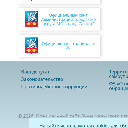
Официальный сайт
Администрации городского
округа МО "город Саянск"
Официальная страница в
VK
Ваш депутат
Террито
самоупр
Законодательство
ФЗ «О п
Противодействие коррупции
обращен
©
2026
. Официальный сайт Думы городского ок
На сайте используются cookies для сб