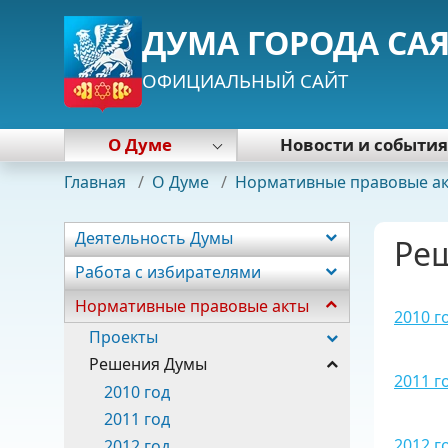
ДУМА ГОРОДА СА
ОФИЦИАЛЬНЫЙ САЙТ
О Думе
Новости и событи
Деятельность Думы
Главная
/
О Думе
/
Нормативные правовые а
Работа с избирателями
Нормативные правовые акты
Деятельность Думы
Ре
Почетная грамота Думы
Работа с избирателями
Председатель Думы
Нормативные правовые акты
Депутаты
2010 г
Постоянные комиссии
Проекты
Фракции
Решения Думы
2011 г
Аппарат
2010 год
2011 год
2012 г
2012 год