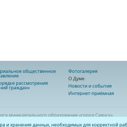
риальное общественное
Фотогалерея
авление
О Думе
орядке рассмотрения
Новости и события
ий граждан»
Интернет-приёмная
руга муниципального образования «город Саянск»
ора и хранения данных, необходимых для корректной раб