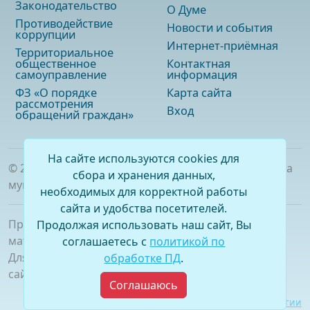
Законодательство
О Думе
Противодействие
Новости и события
коррупции
Интернет-приёмная
Территориальное
общественное
Контактная
самоуправление
информация
ФЗ «О порядке
Карта сайта
рассмотрения
Вход
обращений граждан»
На сайте используются cookies для
©
2026
. Официальный сайт Думы городского округа
сбора и хранения данных,
муниципального образования «город Саянск»
необходимых для корректной работы
сайта и удобства посетителей.
При полном или частичном использовании
Продолжая использовать наш сайт, Вы
материалов ссылка на сайт обязательна.
соглашаетесь с
политикой по
Для сетевых изданий обязательна гиперссылка на
обработке ПД
.
сайт –
www.dumasayansk.ru
Соглашаюсь
Разработка сайта:
Виртуальные технологии