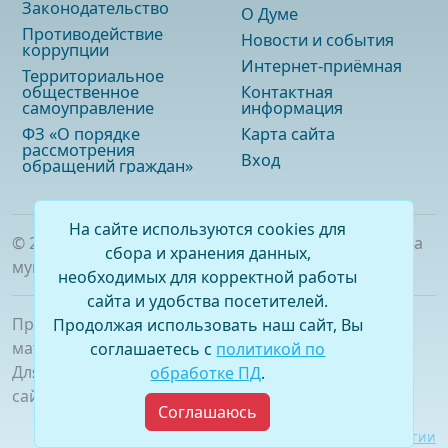
Законодательство
О Думе
Противодействие
Новости и события
коррупции
Интернет-приёмная
Территориальное
общественное
Контактная
самоуправление
информация
ФЗ «О порядке
Карта сайта
рассмотрения
Вход
обращений граждан»
На сайте используются cookies для
©
2026
. Официальный сайт Думы городского округа
сбора и хранения данных,
муниципального образования «город Саянск»
необходимых для корректной работы
сайта и удобства посетителей.
При полном или частичном использовании
Продолжая использовать наш сайт, Вы
материалов ссылка на сайт обязательна.
соглашаетесь с
политикой по
Для сетевых изданий обязательна гиперссылка на
обработке ПД
.
сайт –
www.dumasayansk.ru
Соглашаюсь
Разработка сайта:
Виртуальные технологии