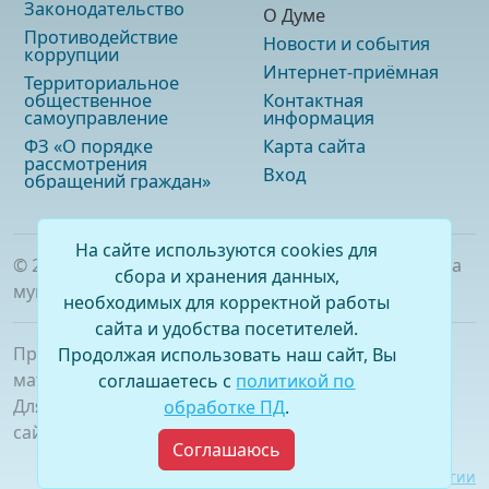
Законодательство
О Думе
Противодействие
Новости и события
коррупции
Интернет-приёмная
Территориальное
общественное
Контактная
самоуправление
информация
ФЗ «О порядке
Карта сайта
рассмотрения
Вход
обращений граждан»
На сайте используются cookies для
©
2026
. Официальный сайт Думы городского округа
сбора и хранения данных,
муниципального образования «город Саянск»
необходимых для корректной работы
сайта и удобства посетителей.
При полном или частичном использовании
Продолжая использовать наш сайт, Вы
материалов ссылка на сайт обязательна.
соглашаетесь с
политикой по
Для сетевых изданий обязательна гиперссылка на
обработке ПД
.
сайт –
www.dumasayansk.ru
Соглашаюсь
Разработка сайта:
Виртуальные технологии