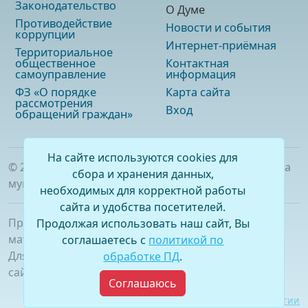
Законодательство
О Думе
Противодействие
Новости и события
коррупции
Интернет-приёмная
Территориальное
общественное
Контактная
самоуправление
информация
ФЗ «О порядке
Карта сайта
рассмотрения
Вход
обращений граждан»
На сайте используются cookies для
©
2026
. Официальный сайт Думы городского округа
сбора и хранения данных,
муниципального образования «город Саянск»
необходимых для корректной работы
сайта и удобства посетителей.
При полном или частичном использовании
Продолжая использовать наш сайт, Вы
материалов ссылка на сайт обязательна.
соглашаетесь с
политикой по
Для сетевых изданий обязательна гиперссылка на
обработке ПД
.
сайт –
www.dumasayansk.ru
Соглашаюсь
Разработка сайта:
Виртуальные технологии