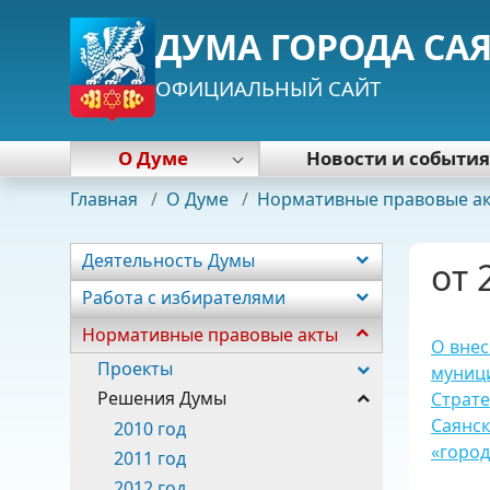
ДУМА ГОРОДА СА
ОФИЦИАЛЬНЫЙ САЙТ
О Думе
Новости и событи
Деятельность Думы
Главная
/
О Думе
/
Нормативные правовые а
Работа с избирателями
Нормативные правовые акты
Деятельность Думы
от 
Почетная грамота Думы
Работа с избирателями
Председатель Думы
Нормативные правовые акты
Депутаты
О внес
Постоянные комиссии
Проекты
муници
Фракции
Решения Думы
Страте
Саянск
Аппарат
2010 год
«город
2011 год
2012 год