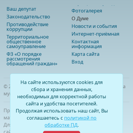
Ваш депутат
Фотогалерея
Законодательство
О Думе
Противодействие
Новости и события
коррупции
Интернет-приёмная
Территориальное
общественное
Контактная
самоуправление
информация
ФЗ «О порядке
Карта сайта
рассмотрения
Вход
обращений граждан»
На сайте используются cookies для
©
2026
. Официальный сайт Думы городского округа
сбора и хранения данных,
муниципального образования «город Саянск»
необходимых для корректной работы
сайта и удобства посетителей.
При полном или частичном использовании
Продолжая использовать наш сайт, Вы
материалов ссылка на сайт обязательна.
соглашаетесь с
политикой по
Для сетевых изданий обязательна гиперссылка на
обработке ПД
.
сайт –
www.dumasayansk.ru