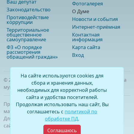
Ваш депутат
Фотогалерея
Законодательство
О Думе
Противодействие
Новости и события
коррупции
Интернет-приёмная
Территориальное
общественное
Контактная
самоуправление
информация
ФЗ «О порядке
Карта сайта
рассмотрения
Вход
обращений граждан»
На сайте используются cookies для
©
2026
. Официальный сайт Думы городского округа
сбора и хранения данных,
муниципального образования «город Саянск»
необходимых для корректной работы
сайта и удобства посетителей.
При полном или частичном использовании
Продолжая использовать наш сайт, Вы
материалов ссылка на сайт обязательна.
соглашаетесь с
политикой по
Для сетевых изданий обязательна гиперссылка на
обработке ПД
.
сайт –
www.dumasayansk.ru
Соглашаюсь