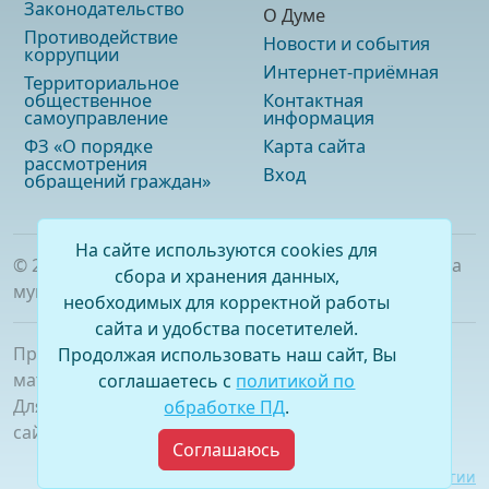
Законодательство
О Думе
Противодействие
Новости и события
коррупции
Интернет-приёмная
Территориальное
общественное
Контактная
самоуправление
информация
ФЗ «О порядке
Карта сайта
рассмотрения
Вход
обращений граждан»
На сайте используются cookies для
©
2026
. Официальный сайт Думы городского округа
сбора и хранения данных,
муниципального образования «город Саянск»
необходимых для корректной работы
сайта и удобства посетителей.
При полном или частичном использовании
Продолжая использовать наш сайт, Вы
материалов ссылка на сайт обязательна.
соглашаетесь с
политикой по
Для сетевых изданий обязательна гиперссылка на
обработке ПД
.
сайт –
www.dumasayansk.ru
Соглашаюсь
Разработка сайта:
Виртуальные технологии