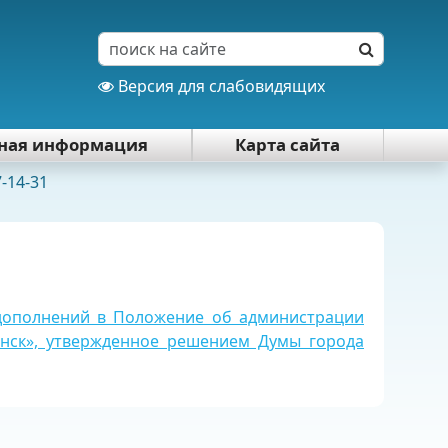
Версия для слабовидящих
тная информация
Карта сайта
7-14-31
 дополнений в Положение об администрации
янск», утвержденное решением Думы города