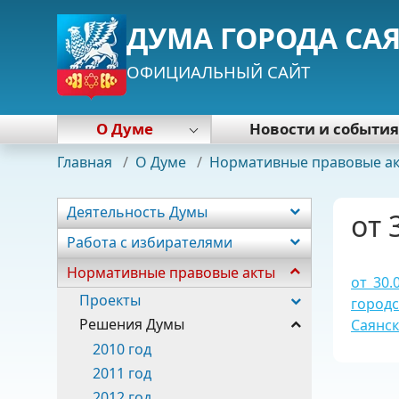
ДУМА ГОРОДА СА
ОФИЦИАЛЬНЫЙ САЙТ
О Думе
Новости и событи
Деятельность Думы
Главная
/
О Думе
/
Нормативные правовые а
Работа с избирателями
Нормативные правовые акты
Деятельность Думы
от 
Почетная грамота Думы
Работа с избирателями
Председатель Думы
Нормативные правовые акты
Депутаты
от 30
Постоянные комиссии
Проекты
город
Фракции
Решения Думы
Саянск
Аппарат
2010 год
2011 год
2012 год