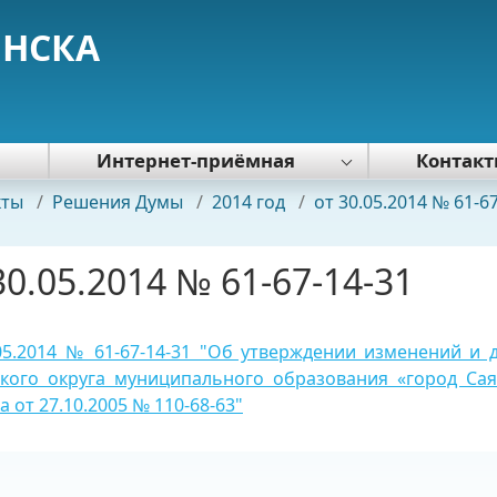
ЯНСКА
я
Интернет-приёмная
Контак
Политика обработки персональных
кты
/
Решения Думы
/
2014 год
/
от 30.05.2014 № 61-6
данных
30.05.2014 № 61-67-14-31
.05.2014 № 61-67-14-31 "Об утверждении изменений и
ского округа муниципального образования «город Са
а от 27.10.2005 № 110-68-63"