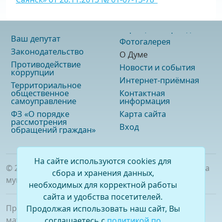
Ваш депутат
Фотогалерея
Законодательство
О Думе
Противодействие
Новости и события
коррупции
Интернет-приёмная
Территориальное
общественное
Контактная
самоуправление
информация
ФЗ «О порядке
Карта сайта
рассмотрения
Вход
обращений граждан»
На сайте используются cookies для
©
2026
. Официальный сайт Думы городского округа
сбора и хранения данных,
муниципального образования «город Саянск»
необходимых для корректной работы
сайта и удобства посетителей.
При полном или частичном использовании
Продолжая использовать наш сайт, Вы
материалов ссылка на сайт обязательна.
соглашаетесь с
политикой по