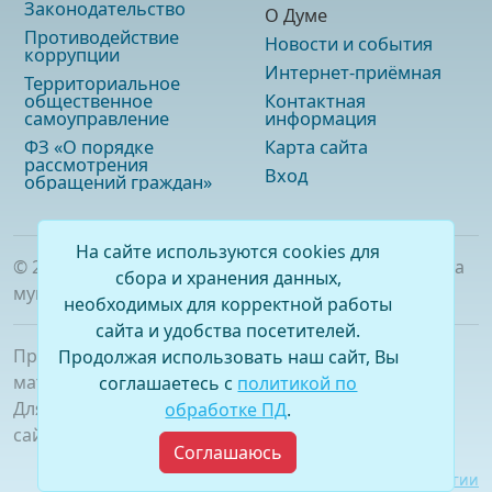
Законодательство
О Думе
Противодействие
Новости и события
коррупции
Интернет-приёмная
Территориальное
общественное
Контактная
самоуправление
информация
ФЗ «О порядке
Карта сайта
рассмотрения
Вход
обращений граждан»
На сайте используются cookies для
©
2026
. Официальный сайт Думы городского округа
сбора и хранения данных,
муниципального образования «город Саянск»
необходимых для корректной работы
сайта и удобства посетителей.
При полном или частичном использовании
Продолжая использовать наш сайт, Вы
материалов ссылка на сайт обязательна.
соглашаетесь с
политикой по
Для сетевых изданий обязательна гиперссылка на
обработке ПД
.
сайт –
www.dumasayansk.ru
Соглашаюсь
Разработка сайта:
Виртуальные технологии