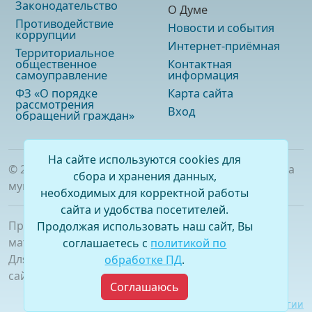
Законодательство
О Думе
Противодействие
Новости и события
коррупции
Интернет-приёмная
Территориальное
общественное
Контактная
самоуправление
информация
ФЗ «О порядке
Карта сайта
рассмотрения
Вход
обращений граждан»
На сайте используются cookies для
©
2026
. Официальный сайт Думы городского округа
сбора и хранения данных,
муниципального образования «город Саянск»
необходимых для корректной работы
сайта и удобства посетителей.
При полном или частичном использовании
Продолжая использовать наш сайт, Вы
материалов ссылка на сайт обязательна.
соглашаетесь с
политикой по
Для сетевых изданий обязательна гиперссылка на
обработке ПД
.
сайт –
www.dumasayansk.ru
Соглашаюсь
Разработка сайта:
Виртуальные технологии