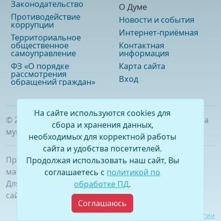
Законодательство
О Думе
Противодействие
Новости и события
коррупции
Интернет-приёмная
Территориальное
общественное
Контактная
самоуправление
информация
ФЗ «О порядке
Карта сайта
рассмотрения
Вход
обращений граждан»
На сайте используются cookies для
©
2026
. Официальный сайт Думы городского округа
сбора и хранения данных,
муниципального образования «город Саянск»
необходимых для корректной работы
сайта и удобства посетителей.
При полном или частичном использовании
Продолжая использовать наш сайт, Вы
материалов ссылка на сайт обязательна.
соглашаетесь с
политикой по
Для сетевых изданий обязательна гиперссылка на
обработке ПД
.
сайт –
www.dumasayansk.ru
Соглашаюсь
Разработка сайта:
Виртуальные технологии