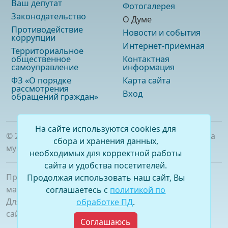
Ваш депутат
Фотогалерея
Законодательство
О Думе
Противодействие
Новости и события
коррупции
Интернет-приёмная
Территориальное
общественное
Контактная
самоуправление
информация
ФЗ «О порядке
Карта сайта
рассмотрения
Вход
обращений граждан»
На сайте используются cookies для
©
2026
. Официальный сайт Думы городского округа
сбора и хранения данных,
муниципального образования «город Саянск»
необходимых для корректной работы
сайта и удобства посетителей.
При полном или частичном использовании
Продолжая использовать наш сайт, Вы
материалов ссылка на сайт обязательна.
соглашаетесь с
политикой по
Для сетевых изданий обязательна гиперссылка на
обработке ПД
.
сайт –
www.dumasayansk.ru
Соглашаюсь