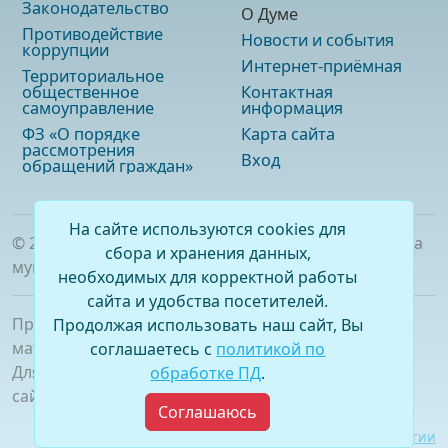
Законодательство
О Думе
Противодействие
Новости и события
коррупции
Интернет-приёмная
Территориальное
общественное
Контактная
самоуправление
информация
ФЗ «О порядке
Карта сайта
рассмотрения
Вход
обращений граждан»
На сайте используются cookies для
©
2026
. Официальный сайт Думы городского округа
сбора и хранения данных,
муниципального образования «город Саянск»
необходимых для корректной работы
сайта и удобства посетителей.
При полном или частичном использовании
Продолжая использовать наш сайт, Вы
материалов ссылка на сайт обязательна.
соглашаетесь с
политикой по
Для сетевых изданий обязательна гиперссылка на
обработке ПД
.
сайт –
www.dumasayansk.ru
Соглашаюсь
Разработка сайта:
Виртуальные технологии