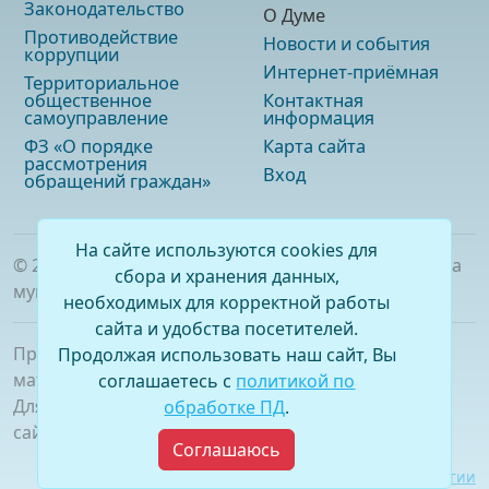
Законодательство
О Думе
Противодействие
Новости и события
коррупции
Интернет-приёмная
Территориальное
общественное
Контактная
самоуправление
информация
ФЗ «О порядке
Карта сайта
рассмотрения
Вход
обращений граждан»
На сайте используются cookies для
©
2026
. Официальный сайт Думы городского округа
сбора и хранения данных,
муниципального образования «город Саянск»
необходимых для корректной работы
сайта и удобства посетителей.
При полном или частичном использовании
Продолжая использовать наш сайт, Вы
материалов ссылка на сайт обязательна.
соглашаетесь с
политикой по
Для сетевых изданий обязательна гиперссылка на
обработке ПД
.
сайт –
www.dumasayansk.ru
Соглашаюсь
Разработка сайта:
Виртуальные технологии