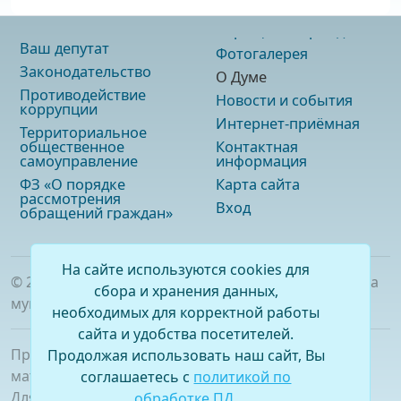
Ваш депутат
Фотогалерея
Законодательство
О Думе
Противодействие
Новости и события
коррупции
Интернет-приёмная
Территориальное
общественное
Контактная
самоуправление
информация
ФЗ «О порядке
Карта сайта
рассмотрения
Вход
обращений граждан»
На сайте используются cookies для
©
2026
. Официальный сайт Думы городского округа
сбора и хранения данных,
муниципального образования «город Саянск»
необходимых для корректной работы
сайта и удобства посетителей.
При полном или частичном использовании
Продолжая использовать наш сайт, Вы
материалов ссылка на сайт обязательна.
соглашаетесь с
политикой по
Для сетевых изданий обязательна гиперссылка на
обработке ПД
.