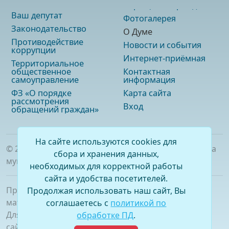
Ваш депутат
Фотогалерея
Законодательство
О Думе
Противодействие
Новости и события
коррупции
Интернет-приёмная
Территориальное
общественное
Контактная
самоуправление
информация
ФЗ «О порядке
Карта сайта
рассмотрения
Вход
обращений граждан»
На сайте используются cookies для
©
2026
. Официальный сайт Думы городского округа
сбора и хранения данных,
муниципального образования «город Саянск»
необходимых для корректной работы
сайта и удобства посетителей.
При полном или частичном использовании
Продолжая использовать наш сайт, Вы
материалов ссылка на сайт обязательна.
соглашаетесь с
политикой по
Для сетевых изданий обязательна гиперссылка на
обработке ПД
.
сайт –
www.dumasayansk.ru