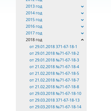
2013 год
2014 год
2015 год
2016 год
2017 год
2018 год
от 29.01.2018 371-67-18-1
от 29.01.2018 №71-67-18-2
от 29.01.2018 №71-67-18-3
от 21.02.2018 №71-67-18-4
от 21.02.2018 №71-67-18-5
от 21.02.2018 №71-67-18-7
от 21.02.2018 №71-67-18-8
от 29.03.2018 №71-67-18-10
от 29.03.2018 371-67-18-13
от 29.03.2018 №71-67-18-14