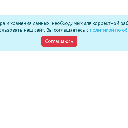
ора и хранения данных, необходимых для корректной раб
льзовать наш сайт, Вы соглашаетесь с
политикой по о
Соглашаюсь