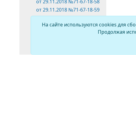
от 29.11.2018 №71-67-18-58
от 29.11.2018 №71-67-18-59
от 29.11.2018 №71-67-18-60
На сайте используются cookies для сб
от 29.11.2018 №71-67-18-61
Продолжая испо
от 29.11.2018 №71-67-18-62
от 29.11.2018 №71-67-18-63
от 20.12.2018 №71-67-18-64
от 20.12.2018 №71-67-18-65
от 27.12.2018 №71-67-18-66
от 27.12.2018 №71-67-18-67
от 27.12.2018 №71-67-18-68
от 27.12.2018 №71-67-18-69
2019 год
2020 год
2021 год
ПРОТИВОДЕЙСТВИЕ
КОРРУПЦИИ
2022 год
2023 год