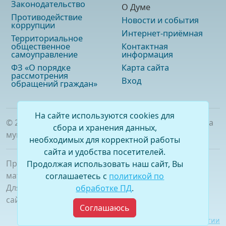
Законодательство
О Думе
Противодействие
Новости и события
коррупции
Интернет-приёмная
Территориальное
общественное
Контактная
самоуправление
информация
ФЗ «О порядке
Карта сайта
рассмотрения
Вход
обращений граждан»
На сайте используются cookies для
©
2026
. Официальный сайт Думы городского округа
сбора и хранения данных,
муниципального образования «город Саянск»
необходимых для корректной работы
сайта и удобства посетителей.
При полном или частичном использовании
Продолжая использовать наш сайт, Вы
материалов ссылка на сайт обязательна.
соглашаетесь с
политикой по
Для сетевых изданий обязательна гиперссылка на
обработке ПД
.
сайт –
www.dumasayansk.ru
Соглашаюсь
Разработка сайта:
Виртуальные технологии