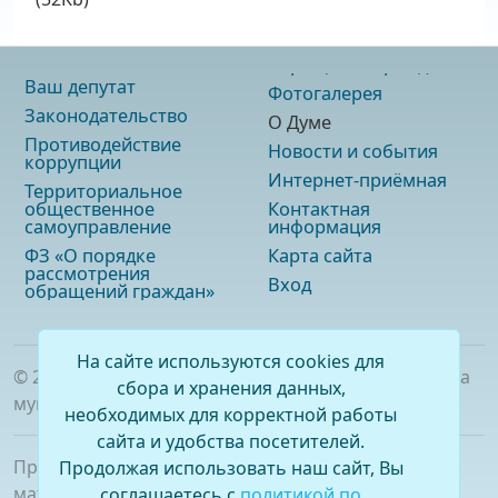
Ваш депутат
Фотогалерея
Законодательство
О Думе
Противодействие
Новости и события
коррупции
Интернет-приёмная
Территориальное
общественное
Контактная
самоуправление
информация
ФЗ «О порядке
Карта сайта
рассмотрения
Вход
обращений граждан»
На сайте используются cookies для
©
2026
. Официальный сайт Думы городского округа
сбора и хранения данных,
муниципального образования «город Саянск»
необходимых для корректной работы
сайта и удобства посетителей.
При полном или частичном использовании
Продолжая использовать наш сайт, Вы
материалов ссылка на сайт обязательна.
соглашаетесь с
политикой по