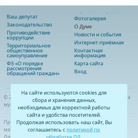
Ваш депутат
Фотогалерея
Законодательство
О Думе
Противодействие
Новости и события
коррупции
Интернет-приёмная
Территориальное
общественное
Контактная
самоуправление
информация
ФЗ «О порядке
Карта сайта
рассмотрения
Вход
обращений граждан»
На сайте используются cookies для
©
2026
. Официальный сайт Думы городского округа
сбора и хранения данных,
муниципального образования «город Саянск»
необходимых для корректной работы
сайта и удобства посетителей.
При полном или частичном использовании
Продолжая использовать наш сайт, Вы
материалов ссылка на сайт обязательна.
соглашаетесь с
политикой по
Для сетевых изданий обязательна гиперссылка на
обработке ПД
.