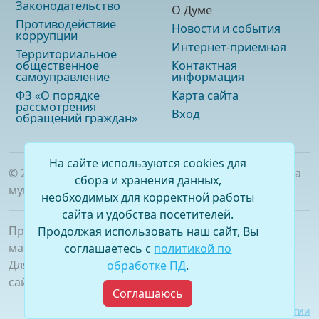
Законодательство
О Думе
Противодействие
Новости и события
коррупции
Интернет-приёмная
Территориальное
общественное
Контактная
самоуправление
информация
ФЗ «О порядке
Карта сайта
рассмотрения
Вход
обращений граждан»
На сайте используются cookies для
©
2026
. Официальный сайт Думы городского округа
сбора и хранения данных,
муниципального образования «город Саянск»
необходимых для корректной работы
сайта и удобства посетителей.
При полном или частичном использовании
Продолжая использовать наш сайт, Вы
материалов ссылка на сайт обязательна.
соглашаетесь с
политикой по
Для сетевых изданий обязательна гиперссылка на
обработке ПД
.
сайт –
www.dumasayansk.ru
Соглашаюсь
Разработка сайта:
Виртуальные технологии