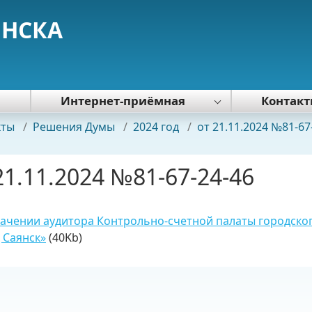
ЯНСКА
я
Интернет-приёмная
Контак
Политика обработки персональных
кты
/
Решения Думы
/
2024 год
/
от 21.11.2024 №81-67
данных
21.11.2024 №81-67-24-46
ачении аудитора Контрольно-счетной палаты городско
 Саянск»
(40Kb)