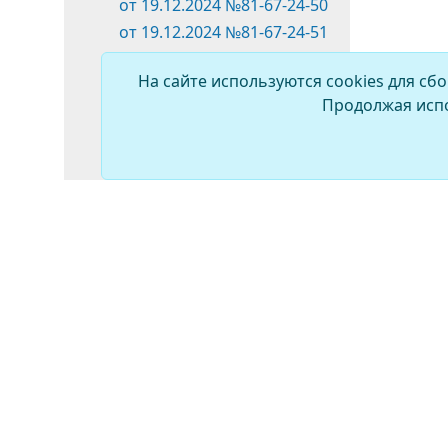
от 19.12.2024 №81-67-24-50
от 19.12.2024 №81-67-24-51
от 19.12.2024 №81-67-24-52
На сайте используются cookies для сб
от 19.12.2024 №81-67-24-53
Продолжая испо
от 19.12.2024 №81-67-24-57
от 19.12.2024 №81-67-24-58
2025 год
2026 год
Распоряжения
Постановления
Почетная грамота Думы
Председатель Думы
Депутаты
Постоянные комиссии
ПРОТИВОДЕЙСТВИЕ
КОРРУПЦИИ
Фракции