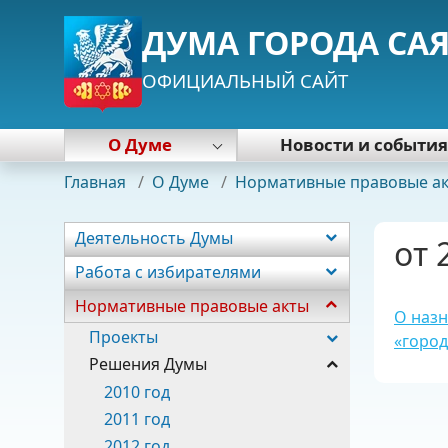
ДУМА ГОРОДА СА
ОФИЦИАЛЬНЫЙ САЙТ
О Думе
Новости и событи
Деятельность Думы
Главная
/
О Думе
/
Нормативные правовые а
Работа с избирателями
Нормативные правовые акты
Деятельность Думы
от 
Почетная грамота Думы
Работа с избирателями
Председатель Думы
Нормативные правовые акты
Депутаты
О назн
Постоянные комиссии
Проекты
«город
Фракции
Решения Думы
Аппарат
2010 год
2011 год
2012 год