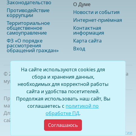
Законодательство
О Думе
Противодействие
Новости и события
коррупции
Интернет-приёмная
Территориальное
общественное
Контактная
самоуправление
информация
ФЗ «О порядке
Карта сайта
рассмотрения
Вход
обращений граждан»
На сайте используются cookies для
©
2026
. Официальный сайт Думы городского округа
сбора и хранения данных,
муниципального образования «город Саянск»
необходимых для корректной работы
сайта и удобства посетителей.
При полном или частичном использовании
Продолжая использовать наш сайт, Вы
материалов ссылка на сайт обязательна.
соглашаетесь с
политикой по
Для сетевых изданий обязательна гиперссылка на
обработке ПД
.
сайт –
www.dumasayansk.ru
Соглашаюсь
Разработка сайта:
Виртуальные технологии