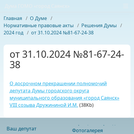
Дума ГОМО «город Саянск»
Главная
/
О Думе
/
Нормативные правовые акты
/
Решения Думы
/
2024 год
/
от 31.10.2024 №81-67-24-38
от 31.10.2024 №81-67-24-
38
О досрочном прекращении полномочий
депутата Думы городского округа
муниципального образования «город Саянск»
VIII созыва Дружининой И.М.
(38Kb)
Ваш депутат
Фотогалерея