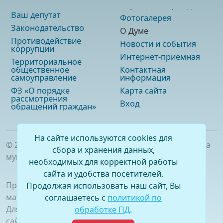
Ваш депутат
Фотогалерея
Законодательство
О Думе
Противодействие
Новости и события
коррупции
Интернет-приёмная
Территориальное
общественное
Контактная
самоуправление
информация
ФЗ «О порядке
Карта сайта
рассмотрения
Вход
обращений граждан»
На сайте используются cookies для
©
2026
. Официальный сайт Думы городского округа
сбора и хранения данных,
муниципального образования «город Саянск»
необходимых для корректной работы
сайта и удобства посетителей.
При полном или частичном использовании
Продолжая использовать наш сайт, Вы
материалов ссылка на сайт обязательна.
соглашаетесь с
политикой по
Для сетевых изданий обязательна гиперссылка на
обработке ПД
.
сайт –
www.dumasayansk.ru