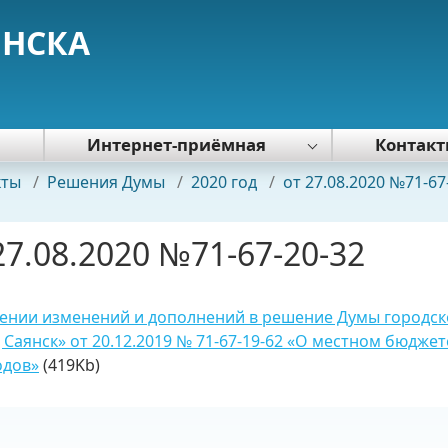
ЯНСКА
я
Интернет-приёмная
Контак
Политика обработки персональных
кты
/
Решения Думы
/
2020 год
/
от 27.08.2020 №71-67
данных
27.08.2020 №71-67-20-32
ении изменений и дополнений в решение Думы городск
 Саянск» от 20.12.2019 № 71-67-19-62 «О местном бюджет
одов»
(419Kb)