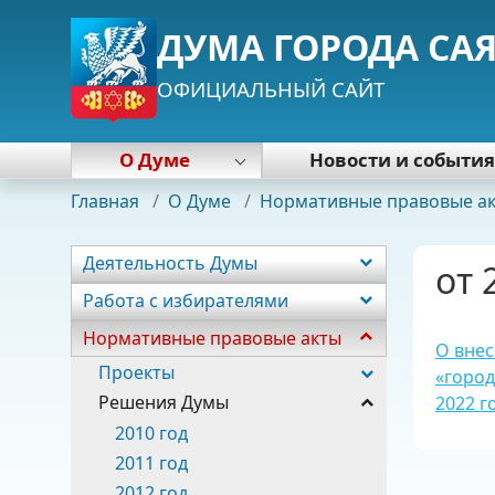
ДУМА ГОРОДА СА
ОФИЦИАЛЬНЫЙ САЙТ
О Думе
Новости и событи
Деятельность Думы
Главная
/
О Думе
/
Нормативные правовые а
Работа с избирателями
Нормативные правовые акты
Деятельность Думы
от 
Почетная грамота Думы
Работа с избирателями
Председатель Думы
Нормативные правовые акты
Депутаты
О внес
Постоянные комиссии
Проекты
«город
Фракции
Решения Думы
2022 г
Аппарат
2010 год
2011 год
2012 год