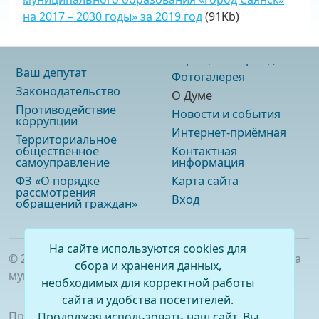
на 2017 – 2030 годы» за 2019 год
(91Kb)
Ваш депутат
Фотогалерея
Законодательство
О Думе
Противодействие
Новости и события
коррупции
Интернет-приёмная
Территориальное
общественное
Контактная
самоуправление
информация
ФЗ «О порядке
Карта сайта
рассмотрения
Вход
обращений граждан»
На сайте используются cookies для
©
2026
. Официальный сайт Думы городского округа
сбора и хранения данных,
муниципального образования «город Саянск»
необходимых для корректной работы
сайта и удобства посетителей.
При полном или частичном использовании
Продолжая использовать наш сайт, Вы