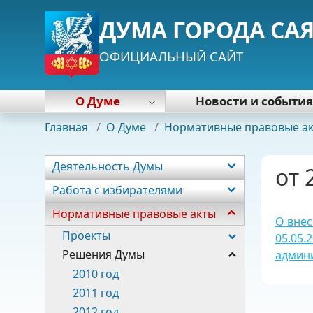
ДУМА ГОРОДА СА
ОФИЦИАЛЬНЫЙ САЙТ
О Думе
Новости и событи
Деятельность Думы
Главная
/
О Думе
/
Нормативные правовые а
Работа с избирателями
Нормативные правовые акты
Деятельность Думы
от 
Почетная грамота Думы
Работа с избирателями
Председатель Думы
Нормативные правовые акты
Депутаты
О внес
Постоянные комиссии
Проекты
05.05.
Фракции
Решения Думы
админ
Аппарат
2010 год
2011 год
2012 год