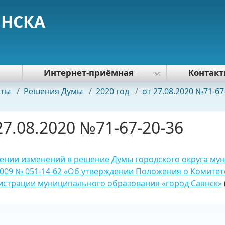
ЯНСКА
я
Интернет-приёмная
Контак
Политика обработки персональных
кты
/
Решения Думы
/
2020 год
/
от 27.08.2020 №71-67
данных
27.08.2020 №71-67-20-36
ении изменений в решение Думы городского округа мун
2009 № 051-14-62 «Об утверждении Положения о Комите
истрации муниципального образования «город Саянск»