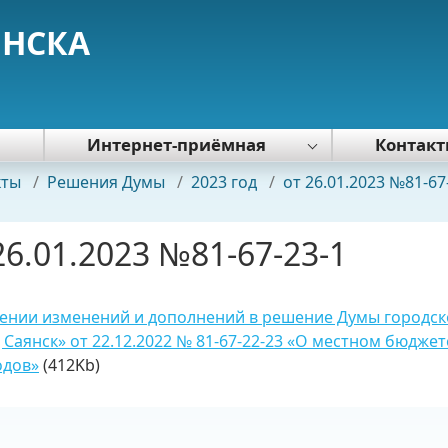
ЯНСКА
я
Интернет-приёмная
Контак
Политика обработки персональных
кты
/
Решения Думы
/
2023 год
/
от 26.01.2023 №81-67
данных
26.01.2023 №81-67-23-1
ении изменений и дополнений в решение Думы городск
 Саянск» от 22.12.2022 № 81-67-22-23 «О местном бюджет
одов»
(412Kb)