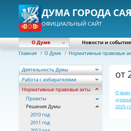
ДУМА ГОРОДА СА
ОФИЦИАЛЬНЫЙ САЙТ
О Думе
Новости и событи
Деятельность Думы
Главная
/
О Думе
/
Нормативные правовые а
Работа с избирателями
Нормативные правовые акты
Деятельность Думы
от 
Почетная грамота Думы
Работа с избирателями
Председатель Думы
Нормативные правовые акты
Депутаты
О внес
Постоянные комиссии
Проекты
«город
Фракции
Решения Думы
2025 г
Аппарат
2010 год
2011 год
2012 год